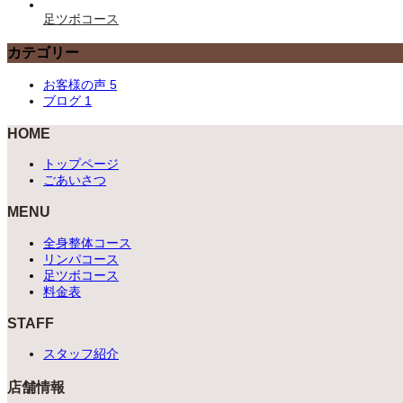
足ツボコース
カテゴリー
お客様の声
5
ブログ
1
HOME
トップページ
ごあいさつ
MENU
全身整体コース
リンパコース
足ツボコース
料金表
STAFF
スタッフ紹介
店舗情報